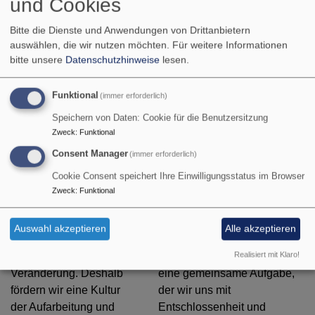
und Cookies
Grenzüberschreitungen
und bestehende
konsequent an und dulden
Bitte die Dienste und Anwendungen von Drittanbietern
Beratungs- und
kein Schweigen oder
auswählen, die wir nutzen möchten.
Für weitere Informationen
Hilfsangebote zu nutzen.
Wegsehen.
bitte unsere
Datenschutzhinweise
lesen.
Fehler
Verantwortung
erkennen,
heißt Handeln
Funktional
(immer erforderlich)
Verantwortung
Speichern von Daten: Cookie für die Benutzersitzung
Wer selbst nicht
übernehmen
Zweck
:
Funktional
weiterkommt, darf und soll
Consent Manager
(immer erforderlich)
Als christliche
sich Unterstützung holen –
Gemeinschaft wissen wir
sei es bei
Cookie Consent speichert Ihre Einwilligungsstatus im Browser
um die menschliche
Mitarbeitervertretungen,
Zweck
:
Funktional
Unvollkommenheit. Doch
Beratungsstellen oder
Fehler zu erkennen und
anderen zuständigen
Auswahl akzeptieren
Alle akzeptieren
anzusprechen, ist für uns
Ansprechpersonen. Aktiver
Realisiert mit Klaro!
der erste Schritt zur
Schutz vor Missbrauch ist
Veränderung. Deshalb
eine gemeinsame Aufgabe,
fördern wir eine Kultur
der wir uns mit
der Aufarbeitung und
Entschlossenheit und