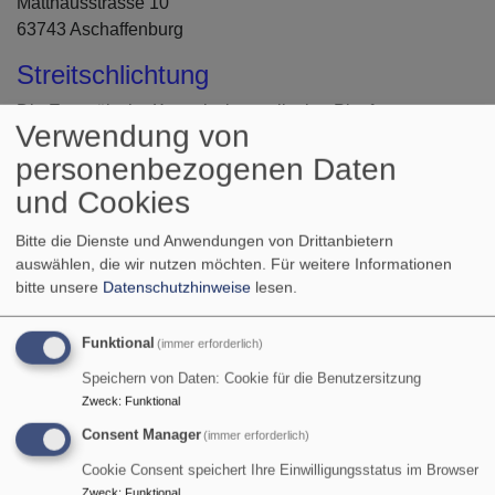
Matthäusstrasse 10
63743 Aschaffenburg
Streitschlichtung
Die Europäische Kommission stellt eine Plattform zur
Verwendung von
Online-Streitbeilegung (OS) bereit:
personenbezogenen Daten
https://ec.europa.eu/consumers/odr
.
Unsere E-Mail-Adresse finden Sie oben im Impressum.
und Cookies
Wir sind nicht bereit oder verpflichtet, an
Bitte die Dienste und Anwendungen von Drittanbietern
Streitbeilegungsverfahren vor einer
auswählen, die wir nutzen möchten.
Für weitere Informationen
Verbraucherschlichtungsstelle teilzunehmen.
bitte unsere
Datenschutzhinweise
lesen.
Haftung für Inhalte
:
Als Diensteanbieter sind wir gemäß § 7 Abs.1 TMG für
Funktional
(immer erforderlich)
eigene Inhalte auf diesen Seiten nach den allgemeinen
Speichern von Daten: Cookie für die Benutzersitzung
Gesetzen verantwortlich. Nach §§ 8 bis 10 TMG sind wir
Zweck
:
Funktional
als Diensteanbieter jedoch nicht verpflichtet, übermittelte
Consent Manager
(immer erforderlich)
oder gespeicherte fremde Informationen zu überwachen
Cookie Consent speichert Ihre Einwilligungsstatus im Browser
oder nach Umständen zu forschen, die auf eine
Zweck
:
Funktional