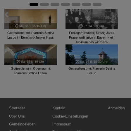
Zurück
Weite
Mi, 12.8. 15:15 Uhr
Fr, 14.8. 9 Uhr
Gottesdienst mit Pfarrerin Bettina
Freitagsfrühstück; fünfzig Jahre
G
Lezuo im Bernhard-Junker Haus
Frauenordination in Bayern - ein
Jubiläum das wir feiern!
Sa, 15.8. 18 Uhr
So, 16.8. 10:30 Uhr
Tau
Gottesdienst in Obernau mit
Gottesdienst mit Pfarrerin Bettina
Pfarrerin Bettina Lezuo
Lezuo
Hauptnavigation
Fußbereichsmenü
Benutzerme
Startseite
Kontakt
Anmelden
Über Uns
Cookie-Einstellungen
Gemeindeleben
Impressum