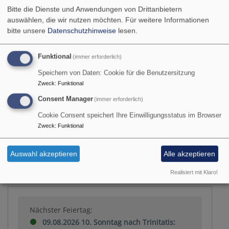
Bitte die Dienste und Anwendungen von Drittanbietern
auswählen, die wir nutzen möchten.
Für weitere Informationen
August
2026
bitte unsere
Datenschutzhinweise
lesen.
Mo
Di
Mi
Do
Fr
Sa
So
Funktional
(immer erforderlich)
1
2
Speichern von Daten: Cookie für die Benutzersitzung
3
4
5
6
7
8
9
Zweck
:
Funktional
10
11
12
13
14
15
16
Consent Manager
(immer erforderlich)
17
18
19
20
21
22
23
Cookie Consent speichert Ihre Einwilligungsstatus im Browser
24
25
26
27
28
29
30
Zweck
:
Funktional
31
Auswahl akzeptieren
Alle akzeptieren
Liturgischer Kalender
Realisiert mit Klaro!
Nächster Feiertag:
09.08.2026 10. Sonntag nach Trinitatis: