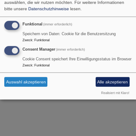
auswählen, die wir nutzen möchten.
Für weitere Informationen
Startseite
Veranstaltungen
bitte unsere
Datenschutzhinweise
lesen.
Funktional
(immer erforderlich)
Veranstaltungen
Speichern von Daten: Cookie für die Benutzersitzung
Zweck
:
Funktional
Consent Manager
(immer erforderlich)
Der Matthäusverein lädt ein:
Cookie Consent speichert Ihre Einwilligungsstatus im Browser
Zweck
:
Funktional
Auswahl akzeptieren
Alle akzeptieren
Realisiert mit Klaro!