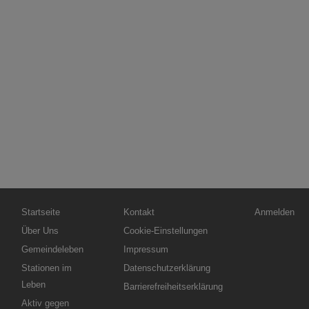
Hauptnavigation
Fußbereichsmenü
Benutzerme
Startseite
Kontakt
Anmelden
Über Uns
Cookie-Einstellungen
Gemeindeleben
Impressum
Stationen im
Datenschutzerklärung
Leben
Barrierefreiheitserklärung
Aktiv gegen