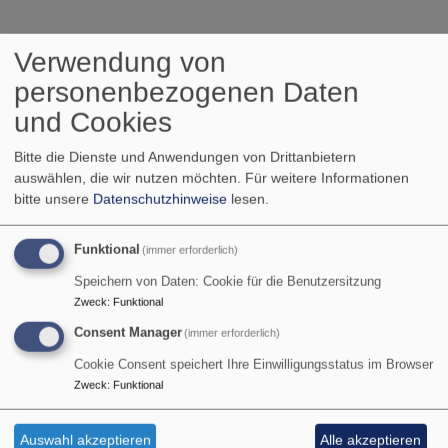
Verwendung von
Frauenfrühstück Obernau
personenbezogenen Daten
und Cookies
Einmal im Monat
Bitte die Dienste und Anwendungen von Drittanbietern
treffen sich Frauen an
auswählen, die wir nutzen möchten.
Für weitere Informationen
einem
bitte unsere
Datenschutzhinweise
lesen.
Dienstagmorgen um
9:15 Uhr im
Funktional
(immer erforderlich)
Clubraum der kath.
Speichern von Daten: Cookie für die Benutzersitzung
Kirchengemeinde
Zweck
:
Funktional
St.Peter und Paul in
Consent Manager
(immer erforderlich)
Obernau um
gemeinsam zu
Cookie Consent speichert Ihre Einwilligungsstatus im Browser
frühstücken und
Zweck
:
Funktional
Gedanken
Bildrechte
beim Autor
auszutauschen.
Auswahl akzeptieren
Alle akzeptieren