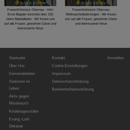
Di, 10.11. 9:15 Uhr
Di, 8.12. 9:15 Uhr
Frauenfrühstück Obernau - Herr
Frauenfrühstück Obernau;
Ernst Bäppler berichtet über 150
Weihnachtsliedersingen : Wir freuen
Jahre Maintalbahn : Wir freuen uns
uns auf alle Frauen, gewohnte Gäste
auf alle Frauen, gewohnte Gäste und
und interessierte Neue
interessierte Neue
Hauptnavigation
Fußbereichsmenü
Benutzerme
Startseite
Kontakt
Anmelden
Über Uns
Cookie-Einstellungen
Gemeindeleben
Impressum
Stationen im
Datenschutzerklärung
Leben
Barrierefreiheitserklärung
Aktiv gegen
Missbrauch
Kindertagesstätte
Evang.-Luth.
Dekanat