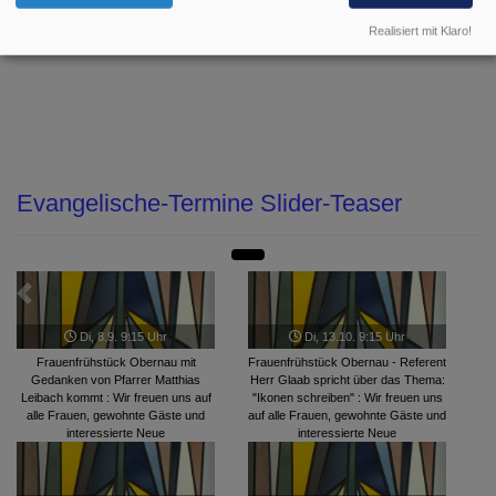
Ansprechpartnerin: Gudrun Marenbach & Team
Realisiert mit Klaro!
Evangelische-Termine Slider-Teaser
Zurück
Weite
Di, 8.9. 9:15 Uhr
Di, 13.10. 9:15 Uhr
Frauenfrühstück Obernau mit
Frauenfrühstück Obernau - Referent
Gedanken von Pfarrer Matthias
Herr Glaab spricht über das Thema:
Leibach kommt : Wir freuen uns auf
"Ikonen schreiben" : Wir freuen uns
alle Frauen, gewohnte Gäste und
auf alle Frauen, gewohnte Gäste und
interessierte Neue
interessierte Neue