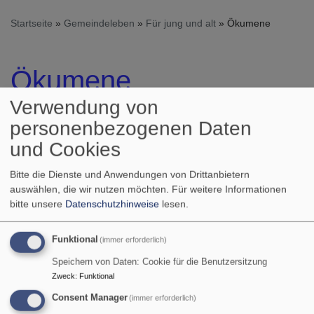
Startseite
Gemeindeleben
Für jung und alt
Ökumene
Ökumene
Verwendung von
personenbezogenen Daten
Der Auftrag Jesu Christi an seine Kirche ist klar und
und Cookies
eindeutig:
"Alle sollen eins sein: Wie du, Vater, in mir bist und ich in
Bitte die Dienste und Anwendungen von Drittanbietern
dir bin, sollen auch sie in uns sein"
auswählen, die wir nutzen möchten.
Für weitere Informationen
(Johannesevangelium Kapitel 17, Vers 21).
bitte unsere
Datenschutzhinweise
lesen.
Ökumene – darunter versteht die Bibel den gesamten
Funktional
(immer erforderlich)
bewohnten Erdkreis. Die Vision der ökumenischen
Bewegung ist deswegen die Gemeinschaft aller
Speichern von Daten: Cookie für die Benutzersitzung
Menschen, die an Christus glauben.
Zweck
:
Funktional
Consent Manager
(immer erforderlich)
Ökumene zwischen der evang.-luth. Kirchengemeinde